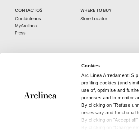
CONTACTOS
WHERE TO BUY
Contáctenos
Store Locator
MyArclinea
Press
Cookies
Arc Linea Arredamenti S.p.
profiling cookies (and sim
use of, optimise and furthe
purposes and to monitor an
By clicking on "Refuse unne
necessary and functional to
© 2026 DesignHolding. Todos los derechos reservados.
By clicking on "Accept all"
By clicking on "Change set
1959-1969
1925-1958
1970-1979
and save your choices.