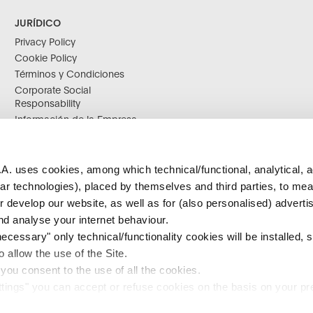
JURÍDICO
Privacy Policy
Cookie Policy
Términos y Condiciones
Corporate Social
Responsability
Información de la Empresa
Declaración De Accesibilidad
A. uses cookies, among which technical/functional, analytical, a
ilar technologies), placed by themselves and third parties, to me
r develop our website, as well as for (also personalised) adverti
d analyse your internet behaviour.
cessary" only technical/functionality cookies will be installed, st
 allow the use of the Site.
 you consent to the use of all the cookies.
tings" you can accept or refuse cookies on the basis on your p
1980-1985
1986-2000
2001-2008