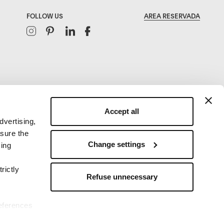
FOLLOW US
AREA RESERVADA
Instagram
Pinterest
Linkedin
Facebook
Accept all
dvertising,
asure the
Change settings
sing
rictly
Refuse unnecessary
references
2009-2015
2016-2019
2020-Today