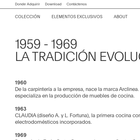
clave
Ir
Ir
Ir
Ir
Donde Adquirir
Download
Contáctenos
de
al
al
a
al
búsqueda
COLECCIÓN
ELEMENTOS EXCLUSIVOS
ABOUT
contenido
menú
la
pie
Kora
Encimeras y mesas
Empresa
Collection News
Contract Division
barra
de
principal
principal
de
página
Lignum et Lapis
Sistemas de división
Historia
Editorials
Home Projects
1959 - 1969
búsqueda
Convivium
Sistemas de almacenamiento
Filosofía de Cocina
Events
LA TRADICIÓN EVOL
Proxima
Chairs and stools
Project News
Thea
Equipos
Showroom
1960
Italia
Sistemas de aspiración
De la carpintería a la empresa, nace la marca Arclinea
especializa en la producción de muebles de cocina.
Principia
Materiales y acabados
1963
Beta
CLAUDIA (diseño A. y L. Fortuna), la primera cocina co
electrodomésticos incorporados.
Ver todos
Artusi
1969