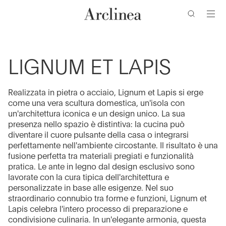
ricerca
Vai
Vai
Vai
Vai
al
al
alla
al
contenuto
menu
barra
piè
di
di
principale
principale
ricerca
pagina
LIGNUM ET LAPIS
Realizzata in pietra o acciaio, Lignum et Lapis si erge
come una vera scultura domestica, un'isola con
un'architettura iconica e un design unico. La sua
presenza nello spazio è distintiva: la cucina può
diventare il cuore pulsante della casa o integrarsi
perfettamente nell'ambiente circostante. Il risultato è una
fusione perfetta tra materiali pregiati e funzionalità
pratica. Le ante in legno dal design esclusivo sono
lavorate con la cura tipica dell'architettura e
personalizzate in base alle esigenze. Nel suo
straordinario connubio tra forme e funzioni, Lignum et
Lapis celebra l'intero processo di preparazione e
condivisione culinaria. In un'elegante armonia, questa