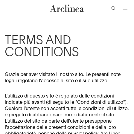
ricerca
Vai
Vai
Vai
Vai
al
al
alla
al
contenuto
menu
barra
piè
di
di
principale
principale
ricerca
pagina
TERMS AND
CONDITIONS
Grazie per aver visitato il nostro sito. Le presenti note
legali regolano l'accesso al sito e il suo utilizzo.
L'utilizzo di questo sito è regolato dalle condizioni
indicate più avanti (di seguito le "Condizioni di utilizzo").
Qualora l'utente non accetti tutte le condizioni di utilizzo,
è pregato di abbandonare immediatamente il sito.
L'utilizzo del sito da parte dell'utente presuppone
l'accettazione delle presenti condizioni e della loro
obbligatorietà, nonché della privacy policy.
Arc Linea