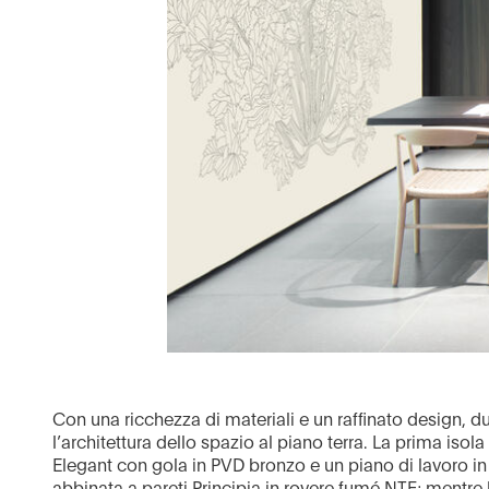
Con una ricchezza di materiali e un raffinato design, 
l’architettura dello spazio al piano terra. La prima iso
Elegant con gola in PVD bronzo e un piano di lavoro 
abbinata a pareti Principia in rovere fumé NTF; mentre