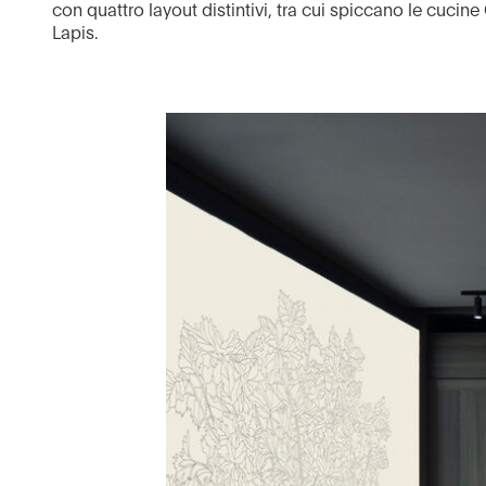
con quattro layout distintivi, tra cui spiccano le cuci
Lapis.
Vedi tutto