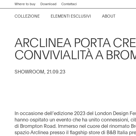
di
Vai
Vai
Vai
Vai
Where to buy
Download
Contattaci
ricerca
al
al
alla
al
COLLEZIONE
ELEMENTI ESCLUSIVI
ABOUT
contenuto
menu
barra
piè
Kora
Piani di lavoro e tavoli
Company
Collection News
Contract Division
di
di
principale
principale
ricerca
pagina
Lignum et Lapis
Sistemi di divisione
Storia
Editorials
Home Projects
ARCLINEA PORTA CREA
Convivium
Sistemi di contenimento
Kitchen Philosophy
Events
CONVIVIALITÀ A BR
Proxima
Chairs and stools
Project News
SHOWROOM, 21.09.23
Thea
Attrezzature
Showroom
Italia
Sistemi di aspirazione
Principia
Materiali e finiture
Beta
In occasione dell’edizione 2023 del London Design Festi
hanno ospitato un evento che ha unito connessioni, c
Vedi tutto
Artusi
di Brompton Road. Immerso nel cuore del rinomato Bro
spazio Arclinea presso il flagship store di B&B Italia p