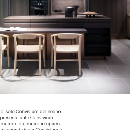
due isole Convivium delineano
la presenta ante Convivium
in marmo Idra marrone opaco,
 la seconda isola Convivium è