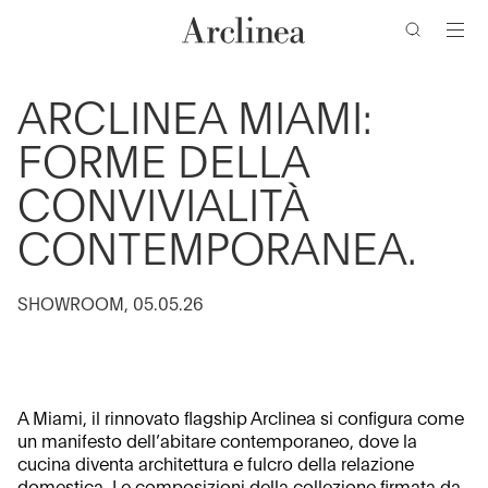
ricerca
Vai
Vai
Vai
Vai
al
al
alla
al
contenuto
menu
barra
piè
di
di
principale
principale
ARCLINEA MIAMI:
ricerca
pagina
FORME DELLA
CONVIVIALITÀ
CONTEMPORANEA.
SHOWROOM, 05.05.26
A Miami, il rinnovato flagship Arclinea si configura come
un manifesto dell’abitare contemporaneo, dove la
cucina diventa architettura e fulcro della relazione