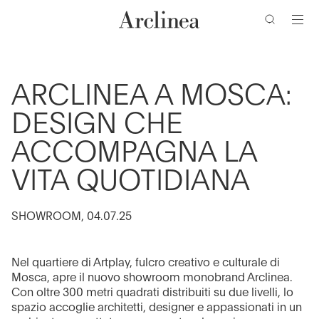
ricerca
Vai
Vai
Vai
Vai
al
al
alla
al
contenuto
menu
barra
piè
di
di
principale
principale
ricerca
pagina
ARCLINEA A MOSCA:
DESIGN CHE
ACCOMPAGNA LA
VITA QUOTIDIANA
SHOWROOM, 04.07.25
Nel quartiere di Artplay, fulcro creativo e culturale di
Mosca, apre il nuovo showroom monobrand Arclinea.
Con oltre 300 metri quadrati distribuiti su due livelli, lo
spazio accoglie architetti, designer e appassionati in un