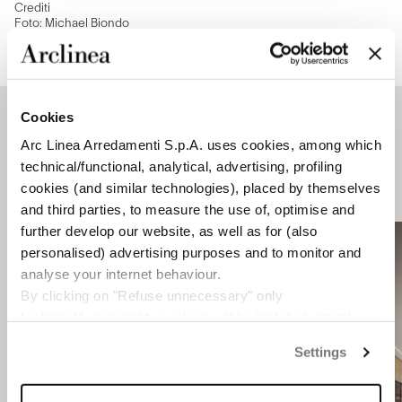
Crediti
Foto: Michael Biondo
Testi: Roberta Lissidini
IN QUESTA NEWS
Cookies
Arc Linea Arredamenti S.p.A. uses cookies, among which
technical/functional, analytical, advertising, profiling
cookies (and similar technologies), placed by themselves
1
/
3
and third parties, to measure the use of, optimise and
further develop our website, as well as for (also
personalised) advertising purposes and to monitor and
analyse your internet behaviour.
By clicking on "Refuse unnecessary" only
technical/functionality cookies will be installed, strictly
necessary and functional to allow the use of the Site.
Settings
By clicking on "Accept all" you consent to the use of all
the cookies.