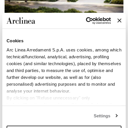
CONTRACT, MIAMI
THE RESIDENCES AT 1428 BRICKELL
Cookies
Arc Linea Arredamenti S.p.A. uses cookies, among which
technical/functional, analytical, advertising, profiling
cookies (and similar technologies), placed by themselves
and third parties, to measure the use of, optimise and
further develop our website, as well as for (also
personalised) advertising purposes and to monitor and
analyse your internet behaviour.
By clicking on "Refuse unnecessary" only
technical/functionality cookies will be installed, strictly
necessary and functional to allow the use of the Site.
Settings
By clicking on "Accept all" you consent to the use of all
CONTRACT, LONDRA
the cookies.
ARCLINEA PER THE WHITELEY LONDON