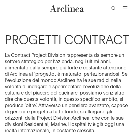
ricerca
Vai
Vai
Vai
Vai
al
al
alla
al
contenuto
menu
barra
piè
di
di
principale
principale
ricerca
pagina
PROGETTI CONTRACT
La Contract Project Division rappresenta da sempre un
settore strategico per l’azienda: negli ultimi anni,
alimentato dalla sempre più forte e costante attenzione
di Arclinea al ‘progetto’, è maturato, perfezionandosi. Se
l’evoluzione del mondo Arclinea ha le sue radici nella
volontà di indagare e sperimentare l’evoluzione della
cultura e del piacere del cucinare, possiamo senz’altro
dire che questa volontà, in questo specifico ambito, si
produce ‘oltre’. Attraverso un pensiero avanzato, capace
di generare progetti a tutto tondo, si allargano gli
orizzonti della Project Division Arclinea, che con le sue
divisioni Residential, Marine, Hospitality è già oggi una
realtà internazionale, in costante crescita.