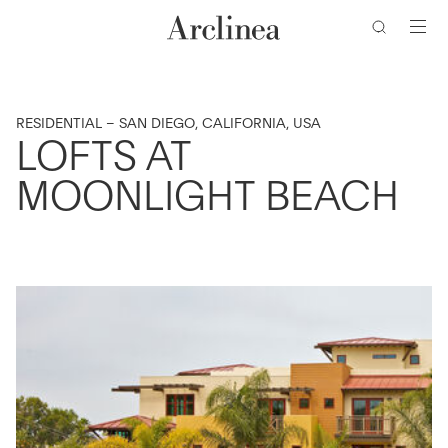
ricerca
Vai
Vai
Vai
Vai
al
al
alla
al
contenuto
menu
barra
piè
di
di
principale
principale
ricerca
pagina
RESIDENTIAL – SAN DIEGO, CALIFORNIA, USA
LOFTS AT
MOONLIGHT BEACH