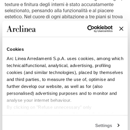
texture e finitura degli interni è stato accuratamente
selezionato, pensando alla funzionalità e al piacere
estetico. Nel cuore di ogni abitazione a tre piani si trova
una cucina Arclinea elegante e slanciata che funziona da
“comando centrale”, con finiture che ben si adattano a
questo paradiso sull’oceano: rovere grigio medio,
bianco e acciaio inox. L’arredo su misura di Arclinea,
nelle cucine e nei bagni del progetto, presenta finiture
Cookies
accurate ed eco-friendly, altamente funzionali e con una
Arc Linea Arredamenti S.p.A. uses cookies, among which
sofisticata tecnologia. Ambienti intelligenti e vivibili,
technical/functional, analytical, advertising, profiling
dove la vita quotidiana può scorrere tranquilla, lontano
dalle pressioni e dalla confusione del mondo esterno.
cookies (and similar technologies), placed by themselves
and third parties, to measure the use of, optimise and
further develop our website, as well as for (also
personalised) advertising purposes and to monitor and
analyse your internet behaviour.
1
/
4
By clicking on "Refuse unnecessary" only
technical/functionality cookies will be installed, strictly
necessary and functional to allow the use of the Site.
Settings
By clicking on "Accept all" you consent to the use of all