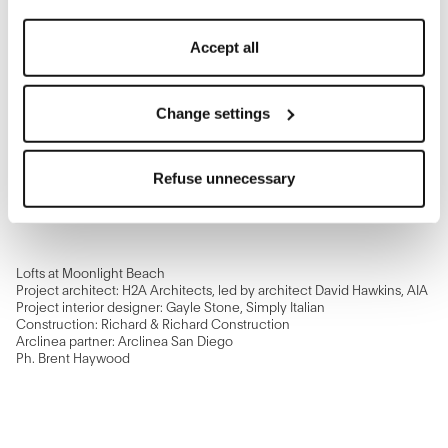
the cookies.
By clicking on "Change settings" you can accept or
Accept all
refuse cookies on the basis on your preferences and
save your choices.
You can modify your options anytime.
Change settings
The closure of this banner by clicking on the "X" button at
the top right will result in the default settings that do not
Refuse unnecessary
allow the use of cookies or other tracking tools other than
technical/functional ones.
To know more refer to our
Cookie Policy
.
Lofts at Moonlight Beach
Project architect: H2A Architects, led by architect David Hawkins, AIA
Project interior designer: Gayle Stone, Simply Italian
Construction: Richard & Richard Construction
Arclinea partner: Arclinea San Diego
Ph. Brent Haywood