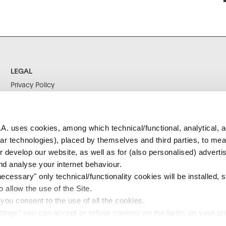
LEGAL
Privacy Policy
Cookie Policy
Terms & Conditions
Corporate Social
A. uses cookies, among which technical/functional, analytical, a
Responsability
ilar technologies), placed by themselves and third parties, to me
Company Information
r develop our website, as well as for (also personalised) adverti
Erklärung Zur Barrierefreiheit
d analyse your internet behaviour.
cessary" only technical/functionality cookies will be installed, st
 allow the use of the Site.
 you consent to the use of all the cookies.
tings" you can accept or refuse cookies on the basis on your p