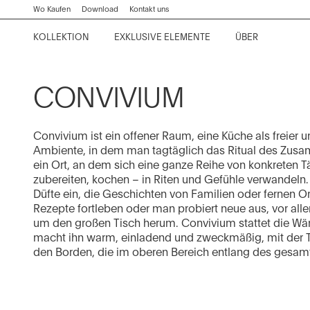
Zum
Zum
Zur
Zur
Wo Kaufen
Download
Kontakt uns
Hauptinhalt
Hauptmenü
Suchleiste
Fußzeile
KOLLEKTION
EXKLUSIVE ELEMENTE
ÜBER
wechseln
wechseln
wechseln
wechseln
Kora
Arbeitsplatten und Tischen
Company
Collection News
Contract Division
Lignum et Lapis
Trennsysteme
Geschichte
Editorials
Home Projects
CONVIVIUM
Convivium
Hochschränke und Raumteiler
Küchenphilosophie
Events
Convivium ist ein offener Raum, eine Küche als freier un
Proxima
Chairs and stools
Project News
Ambiente, in dem man tagtäglich das Ritual des Zusa
ein Ort, an dem sich eine ganze Reihe von konkreten Tä
Thea
Ausstattungen
Showroom
zubereiten, kochen – in Riten und Gefühle verwandeln
Düfte ein, die Geschichten von Familien oder fernen Or
Italia
Absaugsysteme
Rezepte fortleben oder man probiert neue aus, vor al
um den großen Tisch herum. Convivium stattet die W
Principia
Materialen und Ausführungen
macht ihn warm, einladend und zweckmäßig, mit der Ti
Beta
den Borden, die im oberen Bereich entlang des gesam
Alles anzeigen
Artusi