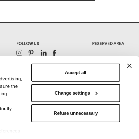
FOLLOW US
RESERVED AREA
Instagram
Pinterest
Linkedin
Facebook
Accept all
dvertising,
asure the
Change settings
sing
rictly
Refuse unnecessary
references