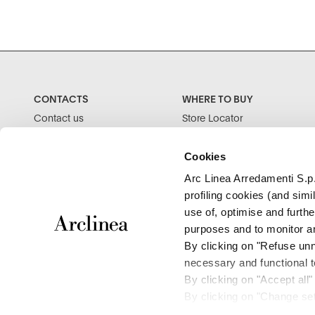
CONTACTS
WHERE TO BUY
Contact us
Store Locator
MyArclinea
Press
Cookies
Arc Linea Arredamenti S.p.
profiling cookies (and sim
use of, optimise and furthe
purposes and to monitor an
By clicking on "Refuse unne
necessary and functional to
By clicking on "Accept all"
By clicking on "Change set
and save your choices.