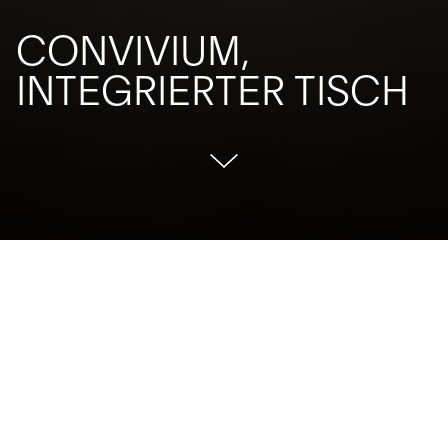
CONVIVIUM,
INTEGRIERTER TISCH
Convivium ist ein offener Raum, eine Küche als freier und
organisierter Ort, ein Ambiente, in dem man tagtäglich
das Ritual des Zusammenseins neu erleben kann, ein
Ort, an dem sich eine ganze Reihe von konkreten
Tätigkeiten – unterbringen, zubereiten, kochen – in Riten
und Gefühle verwandeln. In der Küche atmet man Düfte
ein, die Geschichten von Familien oder fernen Orten
erzählen, man lässt alte Rezepte fortleben oder man