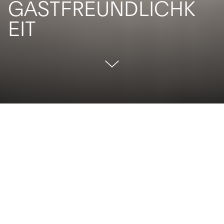
GASTFREUNDLICHK
EIT
Bei diesem neuen Projekt von Antonio Citterio beginnt
Arclinea beim Holz, bei den neu interpretierten
Grundprinzipien der Küche: eine neue Technologie für
den Stahl und ein natürliches Finish für das Holz. Das
außergewöhnliche Resultat entsteht aus der
Kombination dieser Grundprinzipien, die etwas absolut
Originelles zum Ausdruck bringt: einen neuen Weg für
das Einrichtungsprojekt und einen neuen Weg für die
Ausstattung des Ambientes Küche, mit Hilfe absolut
neuer Material- und Farbkombinationen. Principia vereint