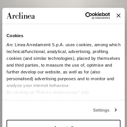
Cookies
Arc Linea Arredamenti S.p.A. uses cookies, among which
technical/functional, analytical, advertising, profiling
cookies (and similar technologies), placed by themselves
and third parties, to measure the use of, optimise and
further develop our website, as well as for (also
personalised) advertising purposes and to monitor and
analyse your internet behaviour.
By clicking on "Refuse unnecessary" only
technical/functionality cookies will be installed, strictly
necessary and functional to allow the use of the Site.
Settings
By clicking on "Accept all" you consent to the use of all
the cookies.
By clicking on "Change settings" you can accept or