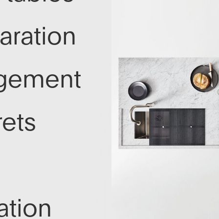
aration
ngement
rets
ation