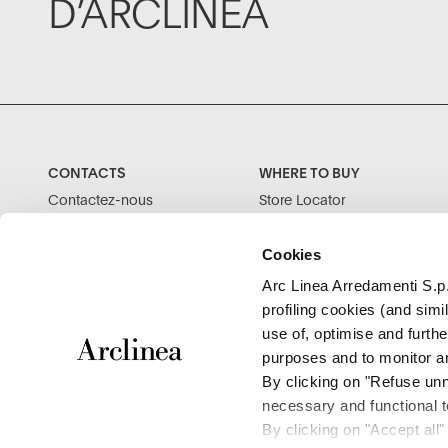
D’ARCLINEA
CONTACTS
WHERE TO BUY
Contactez-nous
Store Locator
MyArclinea
Press
Cookies
Arc Linea Arredamenti S.p.
profiling cookies (and sim
use of, optimise and furthe
purposes and to monitor an
By clicking on "Refuse unne
necessary and functional to
By clicking on "Accept all"