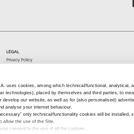
LÉGAL
Privacy Policy
Cookie Policy
Conditions Générales
Corporate Social
A. uses cookies, among which technical/functional, analytical, a
Responsability
ilar technologies), placed by themselves and third parties, to me
Infos Société
r develop our website, as well as for (also personalised) adverti
Déclaration D’accessibilité
d analyse your internet behaviour.
cessary" only technical/functionality cookies will be installed, st
 allow the use of the Site.
 you consent to the use of all the cookies.