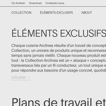
mots-
Accéder
Accéder
Accéder
Accéder
Où Acheter
Download
Contactez-nous
clés
au
au
à
au
COLLECTION
ÉLÉMENTS EXCLUSIFS
ABOUT
contenu
menu
la
bas
Kora
Plans de travail et tables
Société
Collection News
Contract Division
barre
de
principal
principal
de
page
Lignum et Lapis
Systèmes de séparation
Histoire
Editorials
Home Projects
ÉLÉMENTS EXCLUSIF
recherche
Convivium
Systèmes de rangement
Kitchen Philosophy
Events
Chaque cuisine Arclinea résulte d'un travail de concepti
Proxima
Chairs and stools
Project News
Collection, un univers de produits unique et reconnaiss
temps sans jamais vieillir. Chaque nouveau produit est
Thea
Accessoires
Showroom
tout : la Collection Arclinea est un « abaque » concep
transversaux liés par un fil conducteur, un tout unique e
Italia
Systèmes d'aspiration
pour répondre aux besoins d'un usage concret, quotidie
Principia
Matériaux et finitions
Lire plus
Beta
Voir tous
Artusi
Plans de travail e