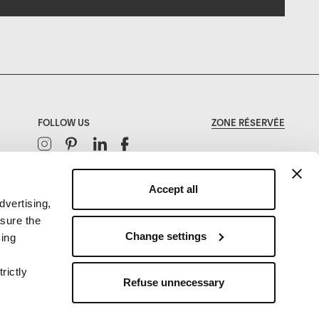
FOLLOW US
ZONE RÉSERVÉE
Instagram
Pinterest
Linkedin
Facebook
Accept all
dvertising,
asure the
Change settings
sing
rictly
Refuse unnecessary