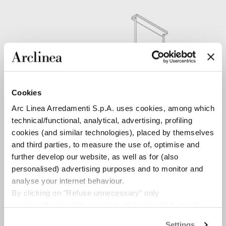
Cookies
Arc Linea Arredamenti S.p.A. uses cookies, among which
technical/functional, analytical, advertising, profiling
cookies (and similar technologies), placed by themselves
and third parties, to measure the use of, optimise and
further develop our website, as well as for (also
personalised) advertising purposes and to monitor and
analyse your internet behaviour.
By clicking on "Refuse unnecessary" only
technical/functionality cookies will be installed, strictly
HOTTE DOUBLE-ÉTAGÈRE EN ACIER INOX
necessary and functional to allow the use of the Site.
En acier inox et inox Vintage, avec tringle porte-ustensiles
Settings