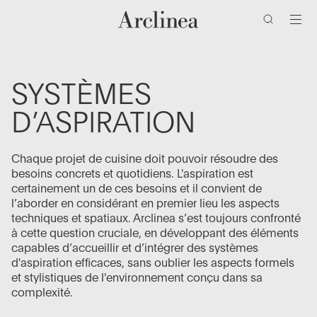
clés
Accéder
Accéder
Accéder
Accéder
au
au
à
au
contenu
menu
la
bas
barre
de
principal
principal
de
page
SYSTÈMES
recherche
D’ASPIRATION
Chaque projet de cuisine doit pouvoir résoudre des
besoins concrets et quotidiens. L'aspiration est
certainement un de ces besoins et il convient de
l’aborder en considérant en premier lieu les aspects
techniques et spatiaux. Arclinea s’est toujours confronté
à cette question cruciale, en développant des éléments
capables d’accueillir et d’intégrer des systèmes
d'aspiration efficaces, sans oublier les aspects formels
et stylistiques de l'environnement conçu dans sa
complexité.