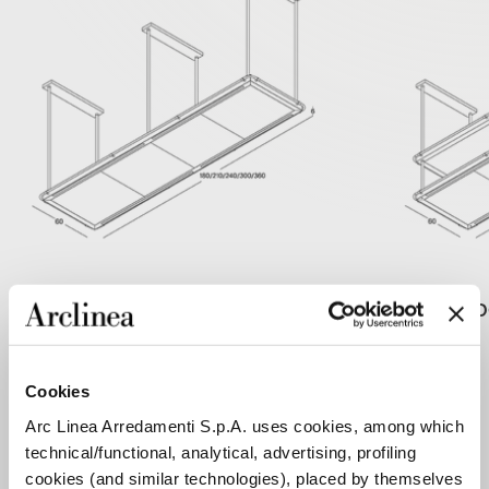
ÉTAGÈRE SIMPLE
ÉTAGÈRE 
Cookies
Arc Linea Arredamenti S.p.A. uses cookies, among which
ÉTAGÈRE EN PVD
technical/functional, analytical, advertising, profiling
cookies (and similar technologies), placed by themselves