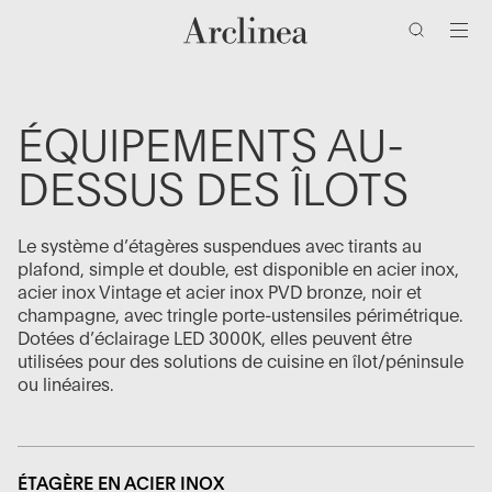
clés
Accéder
Accéder
Accéder
Accéder
au
au
à
au
contenu
menu
la
bas
barre
de
principal
principal
de
page
ÉQUIPEMENTS AU-
recherche
DESSUS DES ÎLOTS
Le système d’étagères suspendues avec tirants au
plafond, simple et double, est disponible en acier inox,
acier inox Vintage et acier inox PVD bronze, noir et
champagne, avec tringle porte-ustensiles périmétrique.
Dotées d’éclairage LED 3000K, elles peuvent être
utilisées pour des solutions de cuisine en îlot/péninsule
ou linéaires.
ÉTAGÈRE EN ACIER INOX