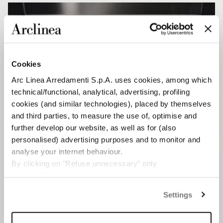
Cookies
Arc Linea Arredamenti S.p.A. uses cookies, among which
technical/functional, analytical, advertising, profiling
cookies (and similar technologies), placed by themselves
and third parties, to measure the use of, optimise and
further develop our website, as well as for (also
personalised) advertising purposes and to monitor and
analyse your internet behaviour.
By clicking on "Refuse unnecessary" only
technical/functionality cookies will be installed, strictly
BULLETIN
necessary and functional to allow the use of the Site.
RESTEZ AU COURANT
Settings
By clicking on "Accept all" you consent to the use of all
DES NOUVELLES
the cookies.
By clicking on "Change settings" you can accept or