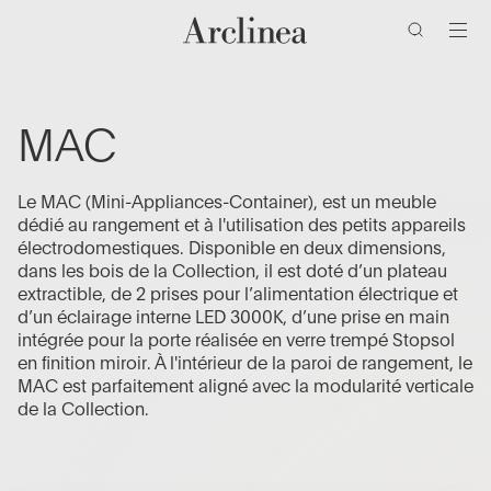
clés
Accéder
Accéder
Accéder
Accéder
au
au
à
au
contenu
menu
la
bas
barre
de
principal
principal
de
page
MAC
recherche
Le MAC (Mini-Appliances-Container), est un meuble
dédié au rangement et à l'utilisation des petits appareils
électrodomestiques. Disponible en deux dimensions,
dans les bois de la Collection, il est doté d’un plateau
extractible, de 2 prises pour l’alimentation électrique et
d’un éclairage interne LED 3000K, d’une prise en main
intégrée pour la porte réalisée en verre trempé Stopsol
en finition miroir. À l'intérieur de la paroi de rangement, le
MAC est parfaitement aligné avec la modularité verticale
de la Collection.