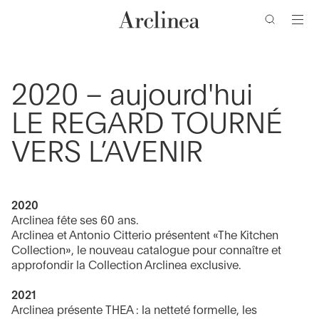
clés
Accéder
Accéder
Accéder
Accéder
au
au
à
au
contenu
menu
la
bas
barre
de
principal
principal
de
page
2020 – aujourd'hui
recherche
LE REGARD TOURNÉ
VERS L’AVENIR
2020
Arclinea fête ses 60 ans.
Arclinea et Antonio Citterio présentent «The Kitchen
Collection», le nouveau catalogue pour connaître et
approfondir la Collection Arclinea exclusive.
2021
Arclinea présente THEA : la netteté formelle, les